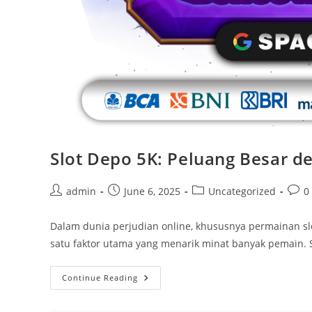
Slot Depo 5K: Peluang Besar d
Post
Post
Post
Post
admin
June 6, 2025
Uncategorized
0
author:
published:
category:
comm
Dalam dunia perjudian online, khususnya permainan sl
satu faktor utama yang menarik minat banyak pemain. 
Slot
Continue Reading
Depo
5K:
Peluang