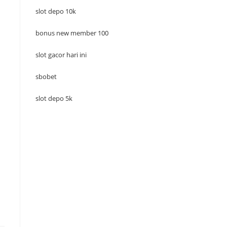
slot depo 10k
bonus new member 100
slot gacor hari ini
sbobet
slot depo 5k