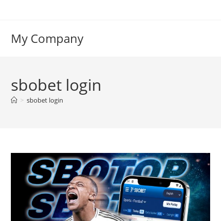
Skip
to
content
My Company
sbobet login
>
sbobet login