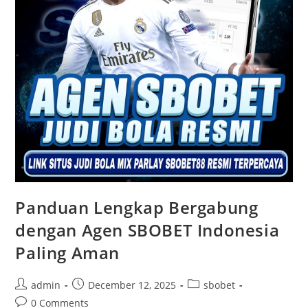
Panduan Lengkap Bergabung
dengan Agen SBOBET Indonesia
Paling Aman
Post
Post
Post
admin
December 12, 2025
sbobet
author:
published:
category:
Post
0 Comments