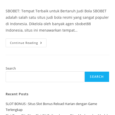
comments:
SBOBET: Tempat Terbaik untuk Bertaruh Judi Bola SBOBET
adalah salah satu situs judi bola resmi yang sangat populer
di Indonesia. Dikelola oleh banyak agen sbobet88
Indonesia, situs ini menawarkan tempat…
Panduan
Continue Reading
Lengkap
Bergabung
Dengan
Agen
SBOBET
Indonesia
Paling
Search
Aman
SEARCH
Recent Posts
SLOT BONUS : Situs Slot Bonus Reload Harian dengan Game
Terlengkap