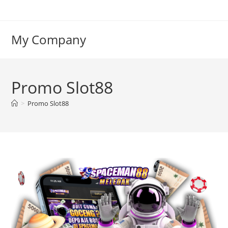
Skip
to
content
My Company
Promo Slot88
>
Promo Slot88