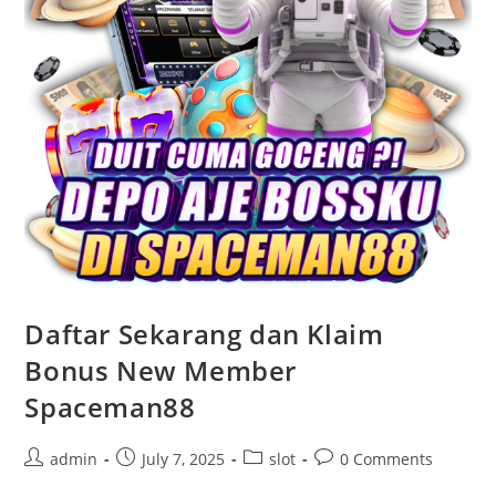
Daftar Sekarang dan Klaim
Bonus New Member
Spaceman88
Post
Post
Post
Post
admin
July 7, 2025
slot
0 Comments
author:
published:
category:
comments: