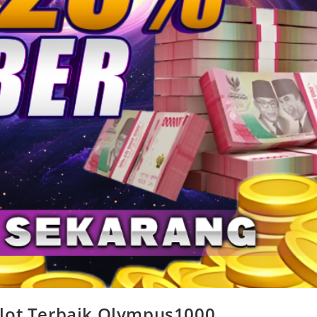
Slot Terbaik Olympus1000