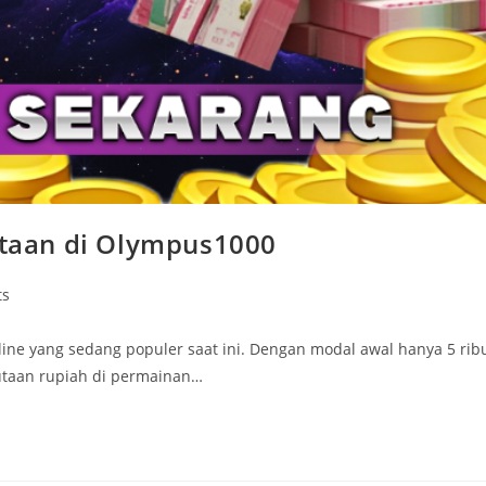
Jutaan di Olympus1000
ts
ine yang sedang populer saat ini. Dengan modal awal hanya 5 rib
utaan rupiah di permainan…