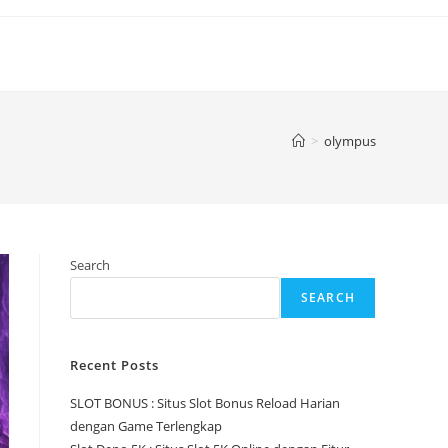
>
olympus
Search
SEARCH
Recent Posts
SLOT BONUS : Situs Slot Bonus Reload Harian
dengan Game Terlengkap