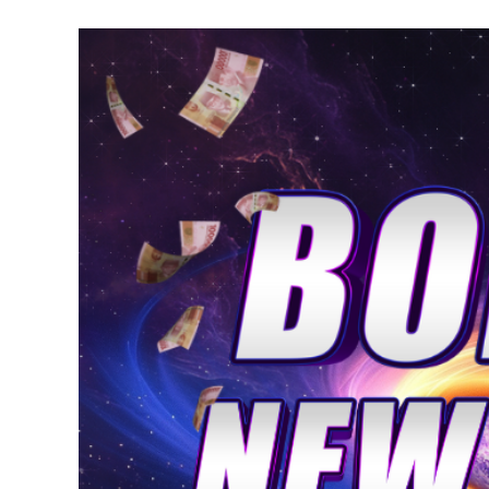
Jadi
Jutaan
Di
Olympus1000