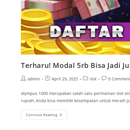
Terharu! Modal 5rb Bisa Jadi 
Post
Post
Post
Post
admin
April 29, 2025
slot
0 Commen
author:
published:
category:
comments:
olympus 1000 merupakan salah satu permainan slot onl
rupiah, Anda bisa memiliki kesempatan untuk meraih j
Terharu!
Continue Reading
Modal
5rb
Bisa