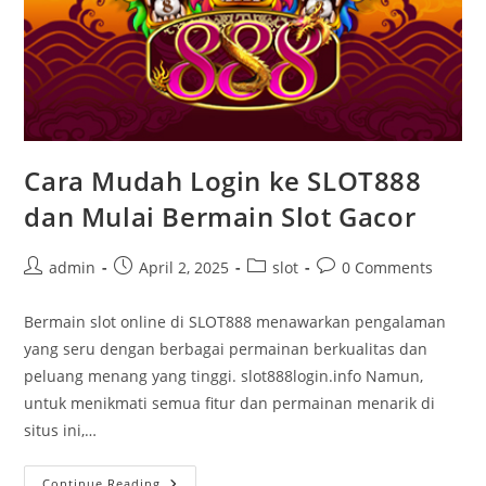
Cara Mudah Login ke SLOT888
dan Mulai Bermain Slot Gacor
Post
Post
Post
Post
admin
April 2, 2025
slot
0 Comments
author:
published:
category:
comments:
Bermain slot online di SLOT888 menawarkan pengalaman
yang seru dengan berbagai permainan berkualitas dan
peluang menang yang tinggi. slot888login.info Namun,
untuk menikmati semua fitur dan permainan menarik di
situs ini,…
Cara
Continue Reading