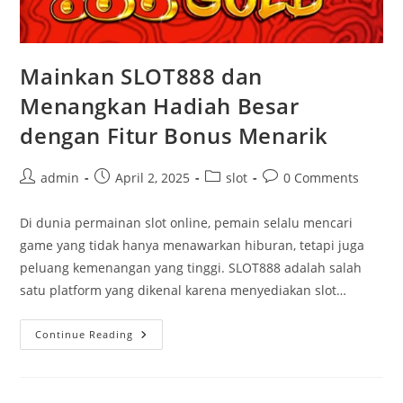
Mainkan SLOT888 dan
Menangkan Hadiah Besar
dengan Fitur Bonus Menarik
Post
Post
Post
Post
admin
April 2, 2025
slot
0 Comments
author:
published:
category:
comments:
Di dunia permainan slot online, pemain selalu mencari
game yang tidak hanya menawarkan hiburan, tetapi juga
peluang kemenangan yang tinggi. SLOT888 adalah salah
satu platform yang dikenal karena menyediakan slot…
Mainkan
Continue Reading
SLOT888
Dan
Menangkan
Hadiah
Besar