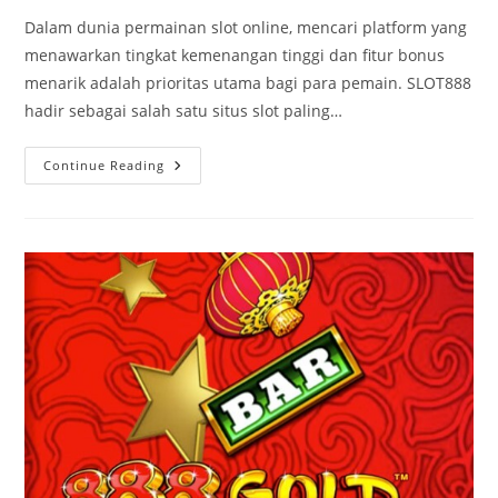
Dalam dunia permainan slot online, mencari platform yang
menawarkan tingkat kemenangan tinggi dan fitur bonus
menarik adalah prioritas utama bagi para pemain. SLOT888
hadir sebagai salah satu situs slot paling…
SLOT888:
Continue Reading
Slot
Gacor
Dengan
Free
Spins,
Jackpot
Progresif,
Dan
RTP
Tinggi