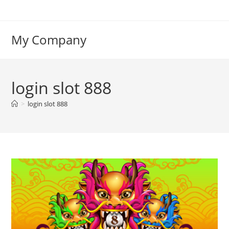
Skip
to
content
My Company
login slot 888
>
login slot 888