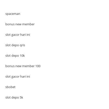
spaceman
bonus new member
slot gacor hari ini
slot depo qris
slot depo 10k
bonus new member 100
slot gacor hari ini
sbobet
slot depo 5k