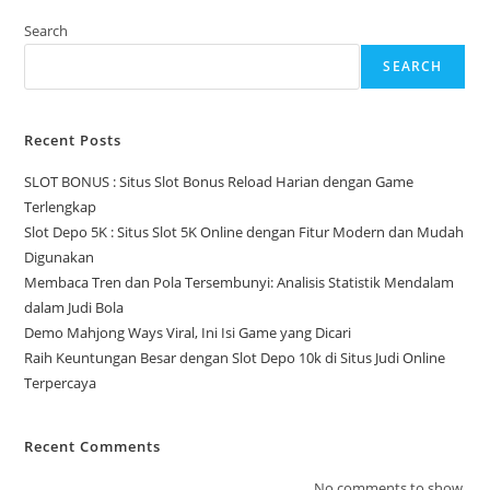
Yang
Mengesankan
Search
SEARCH
Recent Posts
SLOT BONUS : Situs Slot Bonus Reload Harian dengan Game
Terlengkap
Slot Depo 5K : Situs Slot 5K Online dengan Fitur Modern dan Mudah
Digunakan
Membaca Tren dan Pola Tersembunyi: Analisis Statistik Mendalam
dalam Judi Bola
Demo Mahjong Ways Viral, Ini Isi Game yang Dicari
Raih Keuntungan Besar dengan Slot Depo 10k di Situs Judi Online
Terpercaya
Recent Comments
No comments to show.