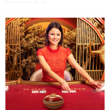
Sensasi
Bermain
Live
Judi
Casino
Di
Situs
Resmi
Terbaik