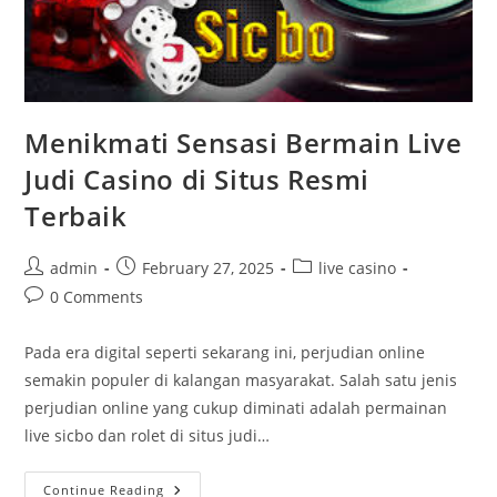
Menikmati Sensasi Bermain Live
Judi Casino di Situs Resmi
Terbaik
Post
Post
Post
admin
February 27, 2025
live casino
author:
published:
category:
Post
0 Comments
comments:
Pada era digital seperti sekarang ini, perjudian online
semakin populer di kalangan masyarakat. Salah satu jenis
perjudian online yang cukup diminati adalah permainan
live sicbo dan rolet di situs judi…
Menikmati
Continue Reading