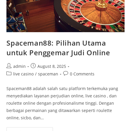
Spaceman88: Pilihan Utama
untuk Penggemar Judi Online
Post
Post
admin
August 8, 2025
author:
published:
Post
Post
live casino
/
spaceman
0 Comments
category:
comments:
Spaceman88 adalah salah satu platform terkemuka yang
menyediakan layanan perjudian online, live casino , dan
roulette online dengan profesionalisme tinggi. Dengan
berbagai permainan yang ditawarkan seperti roulette
online, sicbo, dan…