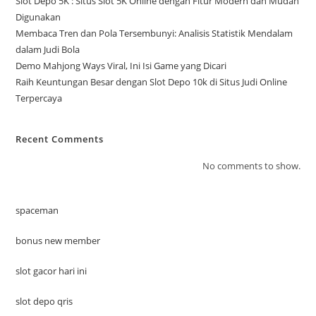
Slot Depo 5K : Situs Slot 5K Online dengan Fitur Modern dan Mudah
Digunakan
Membaca Tren dan Pola Tersembunyi: Analisis Statistik Mendalam
dalam Judi Bola
Demo Mahjong Ways Viral, Ini Isi Game yang Dicari
Raih Keuntungan Besar dengan Slot Depo 10k di Situs Judi Online
Terpercaya
Recent Comments
No comments to show.
spaceman
bonus new member
slot gacor hari ini
slot depo qris