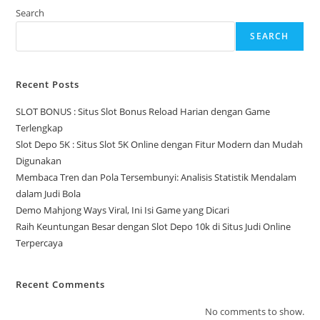
Sediakan
Semua
Search
Jenis
Taruhan
SEARCH
Recent Posts
SLOT BONUS : Situs Slot Bonus Reload Harian dengan Game
Terlengkap
Slot Depo 5K : Situs Slot 5K Online dengan Fitur Modern dan Mudah
Digunakan
Membaca Tren dan Pola Tersembunyi: Analisis Statistik Mendalam
dalam Judi Bola
Demo Mahjong Ways Viral, Ini Isi Game yang Dicari
Raih Keuntungan Besar dengan Slot Depo 10k di Situs Judi Online
Terpercaya
Recent Comments
No comments to show.