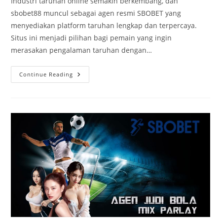
Industri taruhan online semakin berkembang, dan
sbobet88 muncul sebagai agen resmi SBOBET yang
menyediakan platform taruhan lengkap dan terpercaya.
Situs ini menjadi pilihan bagi pemain yang ingin
merasakan pengalaman taruhan dengan…
Semua
Continue Reading
Taruhan
Tersedia
Di
SBOBET88,
Agen
Resmi
SBOBET