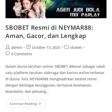
SBOBET Resmi di NEYMAR88:
Aman, Gacor, dan Lengkap
Post
Post
Post
admin
October 13, 2025
sbobet
author:
published:
category:
Post
0 Comments
comments:
Dalam dunia taruhan online, SBOBET dikenal sebagai salah
satu platform taruhan olahraga dan kasino online terbesar
di dunia. Kini, NEYMAR88 menghadirkan sbobet resmi
dengan berbagai keunggulan, termasuk keamanan,
keandalan, dan peluang…
SBOBET
Continue Reading
Resmi
Di