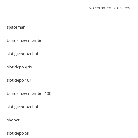
No comments to show.
spaceman
bonus new member
slot gacor hari ini
slot depo qris
slot depo 10k
bonus new member 100
slot gacor hari ini
sbobet
slot depo 5k