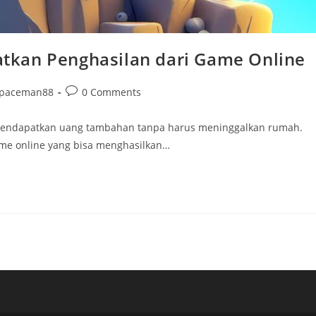
tkan Penghasilan dari Game Online
Post
paceman88
0 Comments
comments:
uk mendapatkan uang tambahan tanpa harus meninggalkan rumah.
game online yang bisa menghasilkan…