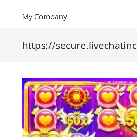
Skip
to
My Company
content
https://secure.livechati