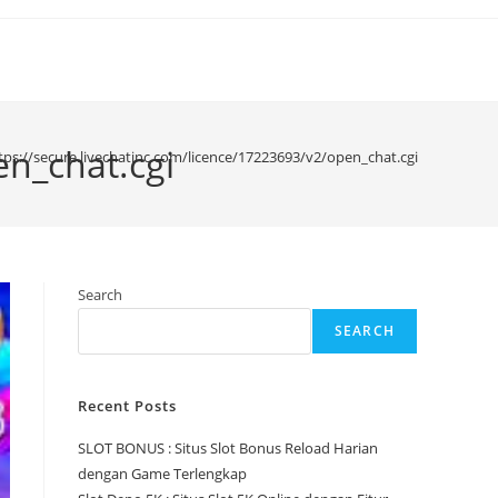
en_chat.cgi
tps://secure.livechatinc.com/licence/17223693/v2/open_chat.cgi
Search
SEARCH
Recent Posts
SLOT BONUS : Situs Slot Bonus Reload Harian
dengan Game Terlengkap