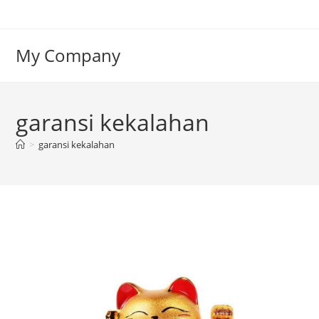
Skip
to
content
My Company
garansi kekalahan
>
garansi kekalahan