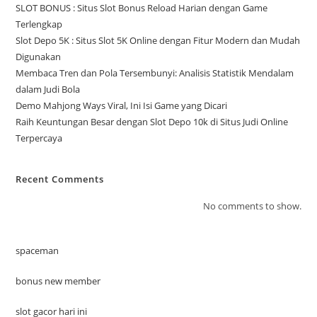
SLOT BONUS : Situs Slot Bonus Reload Harian dengan Game
Terlengkap
Slot Depo 5K : Situs Slot 5K Online dengan Fitur Modern dan Mudah
Digunakan
Membaca Tren dan Pola Tersembunyi: Analisis Statistik Mendalam
dalam Judi Bola
Demo Mahjong Ways Viral, Ini Isi Game yang Dicari
Raih Keuntungan Besar dengan Slot Depo 10k di Situs Judi Online
Terpercaya
Recent Comments
No comments to show.
spaceman
bonus new member
slot gacor hari ini