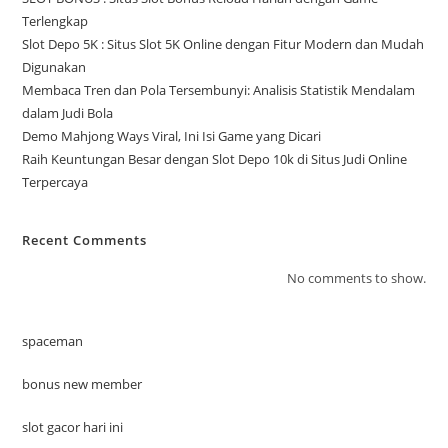
Terlengkap
Slot Depo 5K : Situs Slot 5K Online dengan Fitur Modern dan Mudah
Digunakan
Membaca Tren dan Pola Tersembunyi: Analisis Statistik Mendalam
dalam Judi Bola
Demo Mahjong Ways Viral, Ini Isi Game yang Dicari
Raih Keuntungan Besar dengan Slot Depo 10k di Situs Judi Online
Terpercaya
Recent Comments
No comments to show.
spaceman
bonus new member
slot gacor hari ini