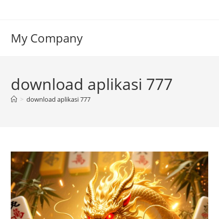
Skip
to
content
My Company
download aplikasi 777
>
download aplikasi 777