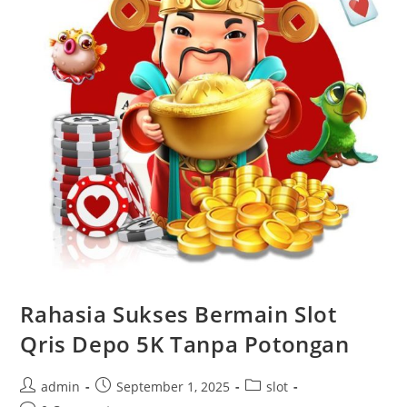
Rahasia Sukses Bermain Slot
Qris Depo 5K Tanpa Potongan
Post
Post
Post
admin
September 1, 2025
slot
author:
published:
category: