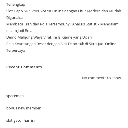
Terlengkap
Slot Depo 5K : Situs Slot 5K Online dengan Fitur Modern dan Mudah
Digunakan
Membaca Tren dan Pola Tersembunyi: Analisis Statistik Mendalam
dalam Judi Bola
Demo Mahjong Ways Viral, Ini Isi Game yang Dicari
Raih Keuntungan Besar dengan Slot Depo 10k di Situs Judi Online
Terpercaya
Recent Comments
No comments to show.
spaceman
bonus new member
slot gacor hari ini