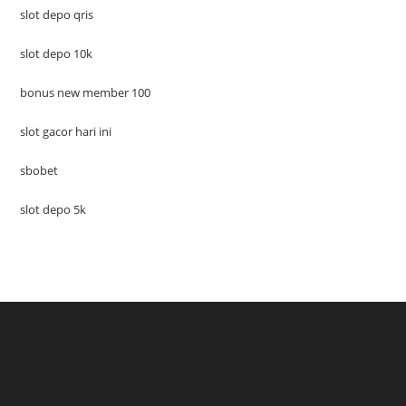
slot depo qris
slot depo 10k
bonus new member 100
slot gacor hari ini
sbobet
slot depo 5k