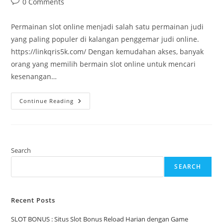
Post
0 Comments
comments:
Permainan slot online menjadi salah satu permainan judi
yang paling populer di kalangan penggemar judi online.
https://linkqris5k.com/ Dengan kemudahan akses, banyak
orang yang memilih bermain slot online untuk mencari
kesenangan…
Rahasia
Continue Reading
Sukses
Bermain
Slot
Qris
Depo
5K
Tanpa
Search
Potongan
SEARCH
Recent Posts
SLOT BONUS : Situs Slot Bonus Reload Harian dengan Game