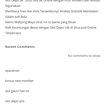
Slot Depo 5K : Situs Slot 5K Online dengan Fitur Modern dan Mudah
Digunakan
Membaca Tren dan Pola Tersembunyi: Analisis Statistik Mendalam
dalam Judi Bola
Demo Mahjong Ways Viral, Ini Isi Game yang Dicari
Raih Keuntungan Besar dengan Slot Depo 10k di Situs Judi Online
Terpercaya
Recent Comments
No comments to show.
spaceman
bonus new member
slot gacor hari ini
slot depo qris