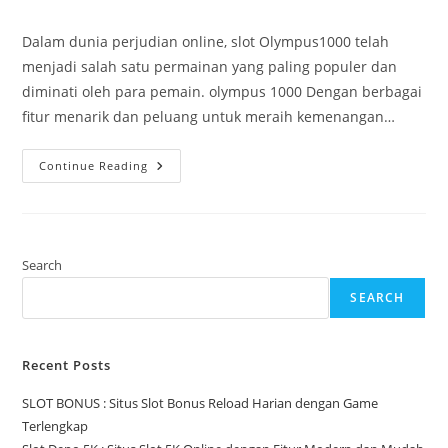
author:
published:
category:
comments:
Dalam dunia perjudian online, slot Olympus1000 telah
menjadi salah satu permainan yang paling populer dan
diminati oleh para pemain. olympus 1000 Dengan berbagai
fitur menarik dan peluang untuk meraih kemenangan…
Cara
Continue Reading
Jitu
Bermain
Slot
Olympus1000
Dengan
Budget
Terbatas
Search
SEARCH
Recent Posts
SLOT BONUS : Situs Slot Bonus Reload Harian dengan Game
Terlengkap