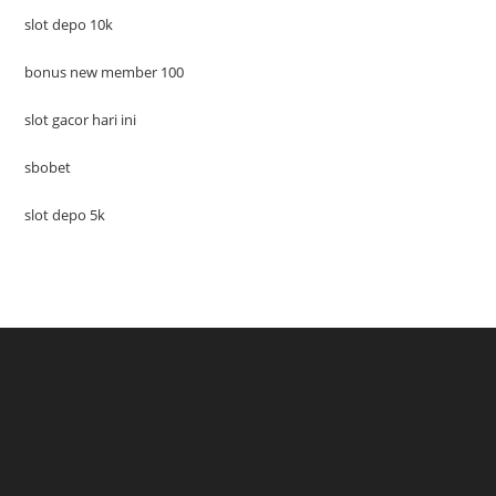
slot depo 10k
bonus new member 100
slot gacor hari ini
sbobet
slot depo 5k