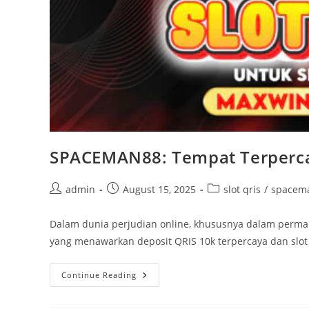
SPACEMAN88: Tempat Terperca
Post
Post
Post
admin
August 15, 2025
slot qris
/
spacem
author:
published:
category:
Dalam dunia perjudian online, khususnya dalam permai
yang menawarkan deposit QRIS 10k terpercaya dan slo
SPACEMAN88:
Continue Reading
Tempat
Terpercaya
Untuk