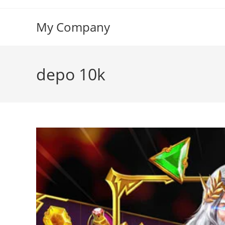
Skip
to
My Company
content
depo 10k