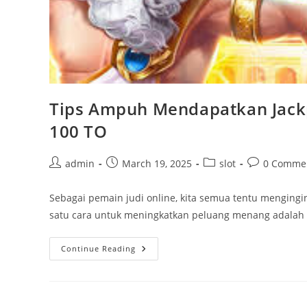
Tips Ampuh Mendapatkan Jackp
100 TO
Post
Post
Post
Post
admin
March 19, 2025
slot
0 Comme
author:
published:
category:
comments:
Sebagai pemain judi online, kita semua tentu menging
satu cara untuk meningkatkan peluang menang adal
Tips
Continue Reading
Ampuh
Mendapatkan
Jackpot
Di
Situs
Slot