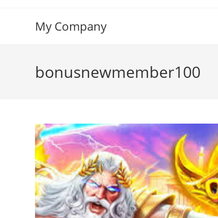
Skip
to
My Company
content
bonusnewmember100