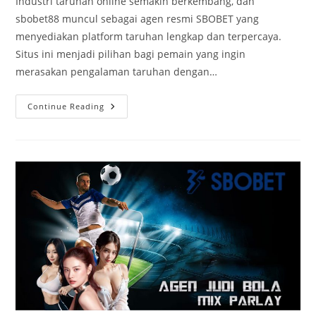
Industri taruhan online semakin berkembang, dan
sbobet88 muncul sebagai agen resmi SBOBET yang
menyediakan platform taruhan lengkap dan terpercaya.
Situs ini menjadi pilihan bagi pemain yang ingin
merasakan pengalaman taruhan dengan…
Semua
Continue Reading
Taruhan
Tersedia
Di
SBOBET88,
Agen
Resmi
SBOBET