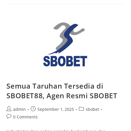
NEYMAR88:
Aman,
Gacor,
Dan
Lengkap
Semua Taruhan Tersedia di
SBOBET88, Agen Resmi SBOBET
Post
Post
Post
admin
September 1, 2025
sbobet
author:
published:
category:
Post
0 Comments
comments: