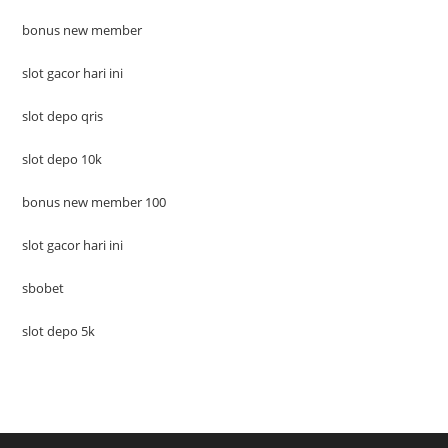
bonus new member
slot gacor hari ini
slot depo qris
slot depo 10k
bonus new member 100
slot gacor hari ini
sbobet
slot depo 5k