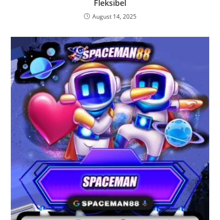
Fleksibel
August 14, 2025