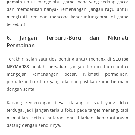
pemain
untuk mengetahui game mana yang sedang gacor
dan memberikan banyak kemenangan. Jangan ragu untuk
mengikuti tren dan mencoba keberuntunganmu di game
tersebut!
6. Jangan Terburu-Buru dan Nikmati
Permainan
Terakhir, salah satu tips penting untuk menang di
SLOT88
NEYMAR88
adalah
bersabar
. Jangan terburu-buru untuk
mengejar kemenangan besar. Nikmati permainan,
perhatikan fitur-fitur yang ada, dan pastikan kamu bermain
dengan santai.
Kadang kemenangan besar datang di saat yang tidak
terduga. Jadi, jangan terlalu fokus pada target menang, tapi
nikmatilah setiap putaran dan biarkan keberuntungan
datang dengan sendirinya.