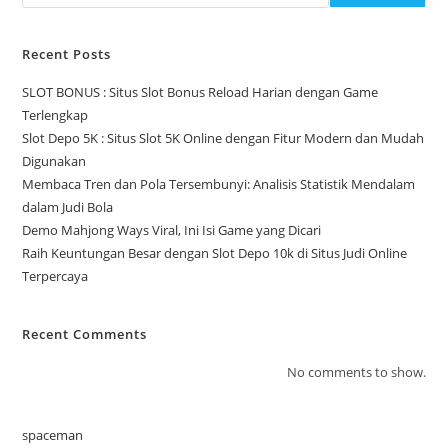
Recent Posts
SLOT BONUS : Situs Slot Bonus Reload Harian dengan Game
Terlengkap
Slot Depo 5K : Situs Slot 5K Online dengan Fitur Modern dan Mudah
Digunakan
Membaca Tren dan Pola Tersembunyi: Analisis Statistik Mendalam
dalam Judi Bola
Demo Mahjong Ways Viral, Ini Isi Game yang Dicari
Raih Keuntungan Besar dengan Slot Depo 10k di Situs Judi Online
Terpercaya
Recent Comments
No comments to show.
spaceman