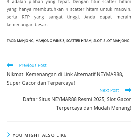
3 adalah pilihan yang tepat. Dengan fitur scatter hitam
yang hanya membutuhkan 4 scatter hitam untuk maxwin,
serta RTP yang sangat tinggi, Anda dapat meraih
kemenangan besar.
TAGS
:
MAHJONG
,
MAHJONG WINS 3
,
SCATTER HITAM
,
SLOT
,
SLOT MAHJONG
Read
Previous Post
more
Nikmati Kemenangan di Link Alternatif NEYMAR88,
articles
Super Gacor dan Terpercaya!
Next Post
Daftar Situs NEYMAR88 Resmi 2025, Slot Gacor
Terpercaya dan Mudah Menang!
YOU MIGHT ALSO LIKE