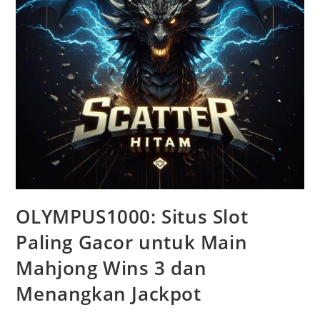
OLYMPUS1000: Situs Slot
Paling Gacor untuk Main
Mahjong Wins 3 dan
Menangkan Jackpot