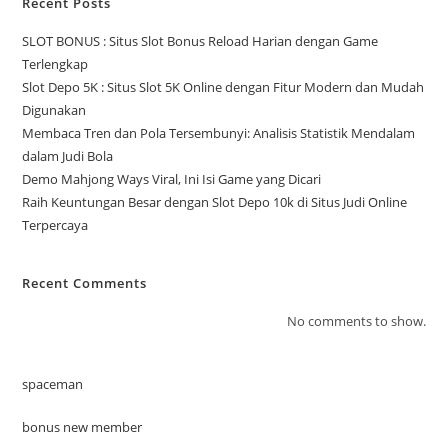
Recent Posts
SLOT BONUS : Situs Slot Bonus Reload Harian dengan Game
Terlengkap
Slot Depo 5K : Situs Slot 5K Online dengan Fitur Modern dan Mudah
Digunakan
Membaca Tren dan Pola Tersembunyi: Analisis Statistik Mendalam
dalam Judi Bola
Demo Mahjong Ways Viral, Ini Isi Game yang Dicari
Raih Keuntungan Besar dengan Slot Depo 10k di Situs Judi Online
Terpercaya
Recent Comments
No comments to show.
spaceman
bonus new member