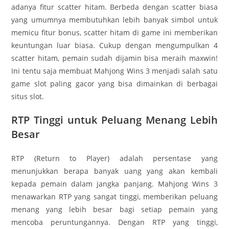
adanya fitur scatter hitam. Berbeda dengan scatter biasa
yang umumnya membutuhkan lebih banyak simbol untuk
memicu fitur bonus, scatter hitam di game ini memberikan
keuntungan luar biasa. Cukup dengan mengumpulkan 4
scatter hitam, pemain sudah dijamin bisa meraih maxwin!
Ini tentu saja membuat Mahjong Wins 3 menjadi salah satu
game slot paling gacor yang bisa dimainkan di berbagai
situs slot.
RTP Tinggi untuk Peluang Menang Lebih
Besar
RTP (Return to Player) adalah persentase yang
menunjukkan berapa banyak uang yang akan kembali
kepada pemain dalam jangka panjang. Mahjong Wins 3
menawarkan RTP yang sangat tinggi, memberikan peluang
menang yang lebih besar bagi setiap pemain yang
mencoba peruntungannya. Dengan RTP yang tinggi,