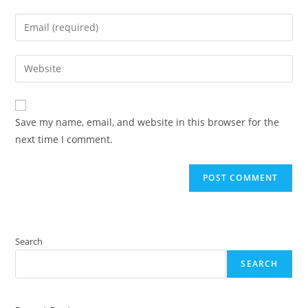
name
Enter
or
your
username
email
Enter
to
address
your
comment
to
website
comment
URL
Save my name, email, and website in this browser for the
(optional)
next time I comment.
Search
SEARCH