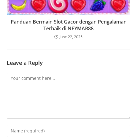
Panduan Bermain Slot Gacor dengan Pengalaman
Terbaik di NEYMAR88
June 22, 2025
Leave a Reply
Comment
Enter
your