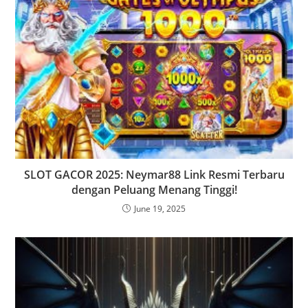
SLOT GACOR 2025: Neymar88 Link Resmi Terbaru
dengan Peluang Menang Tinggi!
June 19, 2025