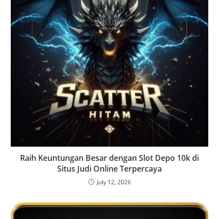
Raih Keuntungan Besar dengan Slot Depo 10k di
Situs Judi Online Terpercaya
July 12, 2026