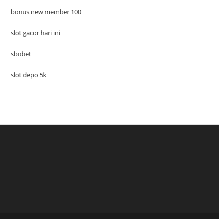
bonus new member 100
slot gacor hari ini
sbobet
slot depo 5k