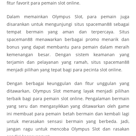
fitur favorit para pemain slot online.
Dalam memainkan Olympus Slot, para pemain juga
disarankan untuk mengunjungi situs spaceman88 sebagai
tempat bermain yang aman dan terpercaya. Situs
spaceman88 menawarkan berbagai promo menarik dan
bonus yang dapat membantu para pemain dalam meraih
kemenangan besar. Dengan sistem keamanan yang
terjamin dan pelayanan yang ramah, situs spaceman88
menjadi pilihan yang tepat bagi para pecinta slot online.
Dengan berbagai keunggulan dan fitur unggulan yang
ditawarkan, Olympus Slot memang layak menjadi pilihan
terbaik bagi para pemain slot online. Pengalaman bermain
yang seru dan mengasyikkan yang ditawarkan oleh game
ini membuat para pemain betah bermain dan kembali lagi
untuk merasakan sensasi bermain yang berbeda. Jadi,
jangan ragu untuk mencoba Olympus Slot dan rasakan