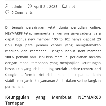
Post
Post
Post
admin
April 21, 2025
slot
author:
published:
category:
Post
0 Comments
comments:
Di tengah persaingan ketat dunia perjudian online,
NEYMAR88
tetap mempertahankan posisinya sebagai
cara
dapat bonus new member 100 to 10x hanya deposit 20
ribu
bagi para pemain cerdas yang mengutamakan
keadilan dan keamanan. Dengan
bonus new member
100%
, pemain baru kini bisa memulai perjalanan mereka
dengan modal tambahan yang menjanjikan keuntungan
besar. Dan yang lebih penting,
setelah update terbaru dari
Google
, platform ini kini lebih aman, lebih cepat, dan lebih
stabil—menjamin kenyamanan Anda dalam setiap langkah
permainan.
Keunggulan yang Membuat NEYMAR88
Terdepan