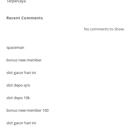
Terpercaya
Recent Comments
No comments to show.
spaceman
bonus new member
slot gacor hari ini
slot depo qris
slot depo 10k
bonus new member 100
slot gacor hari ini