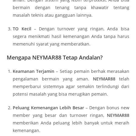
bermain dengan tenang tanpa khawatir tentang
masalah teknis atau gangguan lainnya.
TO Kecil
– Dengan turnover yang ringan, Anda bisa
segera menikmati hasil kemenangan Anda tanpa harus
memenuhi syarat yang memberatkan.
Mengapa NEYMAR88 Tetap Andalan?
Keamanan Terjamin
– Setiap pemain berhak merasakan
pengalaman bermain yang aman.
NEYMAR88
telah
memperbarui sistemnya agar semakin terlindungi dari
potensi masalah yang bisa merugikan pemain.
Peluang Kemenangan Lebih Besar
– Dengan bonus new
member yang besar dan turnover ringan,
NEYMAR88
memberikan Anda peluang lebih banyak untuk meraih
kemenangan.