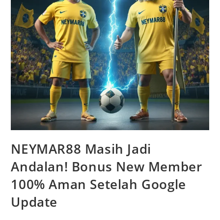
NEYMAR88 Masih Jadi
Andalan! Bonus New Member
100% Aman Setelah Google
Update