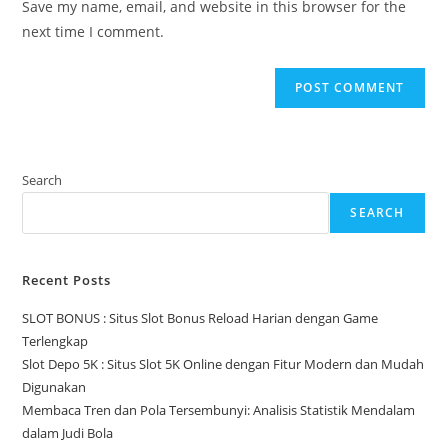
Save my name, email, and website in this browser for the
(optional)
next time I comment.
Search
SEARCH
Recent Posts
SLOT BONUS : Situs Slot Bonus Reload Harian dengan Game
Terlengkap
Slot Depo 5K : Situs Slot 5K Online dengan Fitur Modern dan Mudah
Digunakan
Membaca Tren dan Pola Tersembunyi: Analisis Statistik Mendalam
dalam Judi Bola