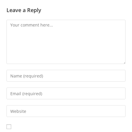
Leave a Reply
Comment
Enter
your
name
Enter
or
your
username
email
Enter
to
address
your
comment
to
website
comment
URL