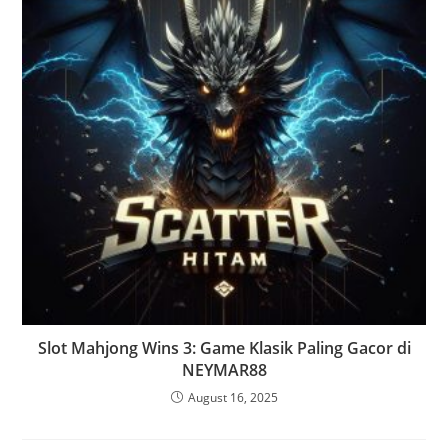
Slot Mahjong Wins 3: Game Klasik Paling Gacor di
NEYMAR88
August 16, 2025