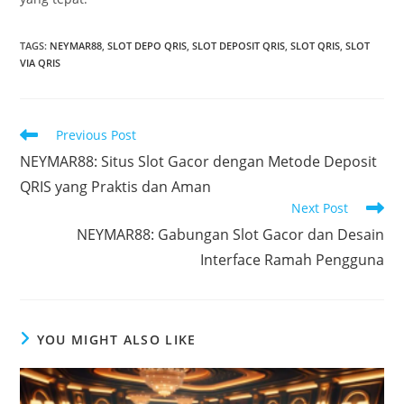
TAGS
:
NEYMAR88
,
SLOT DEPO QRIS
,
SLOT DEPOSIT QRIS
,
SLOT QRIS
,
SLOT
VIA QRIS
Read
Previous Post
more
NEYMAR88: Situs Slot Gacor dengan Metode Deposit
articles
QRIS yang Praktis dan Aman
Next Post
NEYMAR88: Gabungan Slot Gacor dan Desain
Interface Ramah Pengguna
YOU MIGHT ALSO LIKE