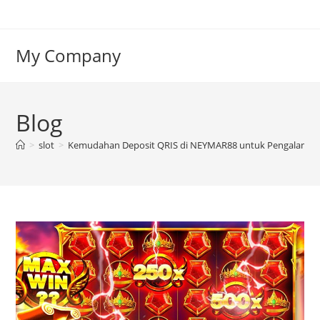
Skip
to
content
My Company
Blog
>
slot
>
Kemudahan Deposit QRIS di NEYMAR88 untuk Pengalaman 