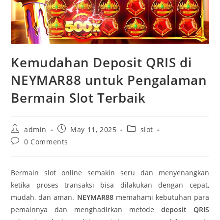
Kemudahan Deposit QRIS di
NEYMAR88 untuk Pengalaman
Bermain Slot Terbaik
Post
Post
Post
admin
May 11, 2025
slot
author:
published:
category:
Post
0 Comments
comments:
Bermain slot online semakin seru dan menyenangkan
ketika proses transaksi bisa dilakukan dengan cepat,
mudah, dan aman.
NEYMAR88
memahami kebutuhan para
pemainnya dan menghadirkan metode
deposit QRIS