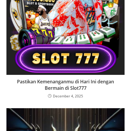
Pastikan Kemenanganmu di Hari Ini dengan
Bermain di Slot777
December 4, 2025