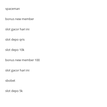
spaceman
bonus new member
slot gacor hari ini
slot depo qris
slot depo 10k
bonus new member 100
slot gacor hari ini
sbobet
slot depo 5k