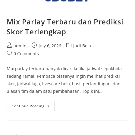
Mix Parlay Terbaru dan Prediksi
Skor Terlengkap
Post
Post
Post
admin
July 6, 2026
Judi Bola
author:
published:
category:
Post
0 Comments
comments:
Mix parlay terbaru banyak dicari ketika jadwal sepakbola
sedang ramai. Pembaca biasanya ingin melihat prediksi
skor, jadwal laga, livescore bola, hasil pertandingan, dan
ulasan tim dalam satu pembahasan. Topik ini…
Mix
Continue Reading
Parlay
Terbaru
Dan
Prediksi
Skor
Terlengkap