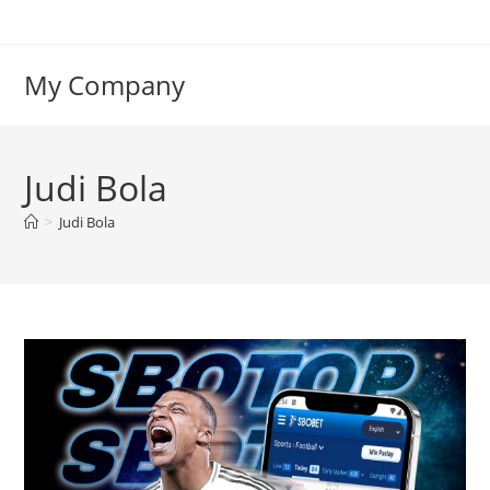
Skip
to
content
My Company
Judi Bola
>
Judi Bola